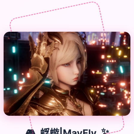
🎮
🎮
蜉蝣|MayFly
✨