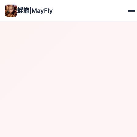
蜉蝣|MayFly