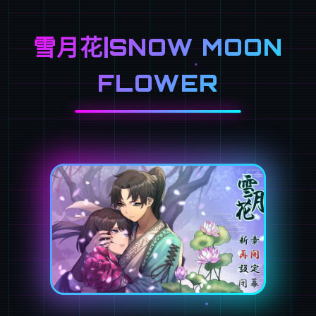
雪月花|SNOW MOON
FLOWER