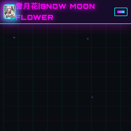
雪月花|SNOW MOON
FLOWER