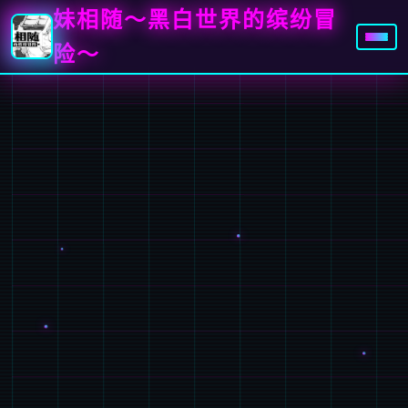
妹相随～黑白世界的缤纷冒
险～