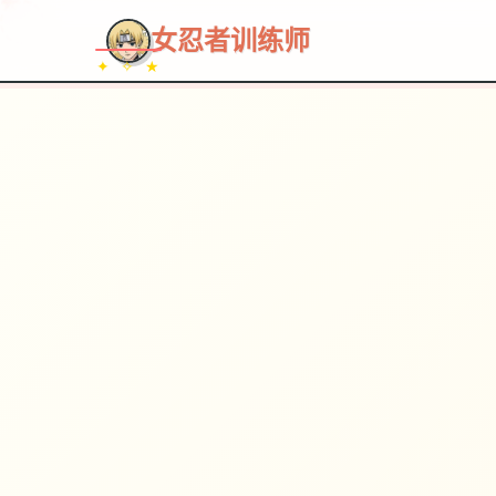
女忍者训练师
✦ ✧ ★