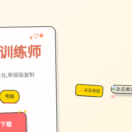
♡
✦
★
训练师
方本土化,新版版复制
→
↗
点击体验
超棒！
电脑
✧
♡
★
♥
→
✦ ★
全下载