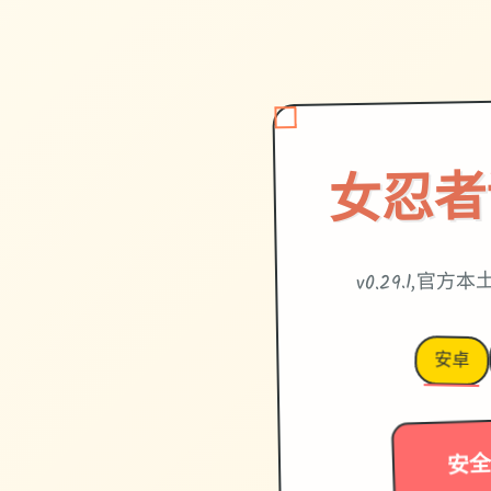
女忍者
v0.29.1,官
安卓
安