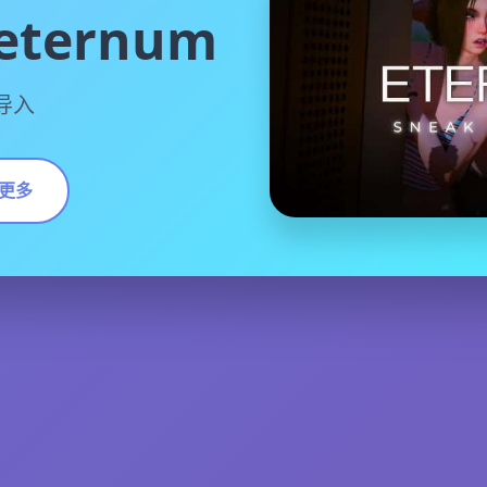
ternum
方导入
更多