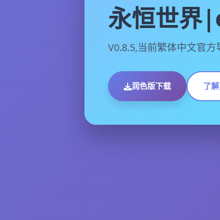
永恒世界|e
V0.8.5,当前繁体中文官
润色版下载
了解