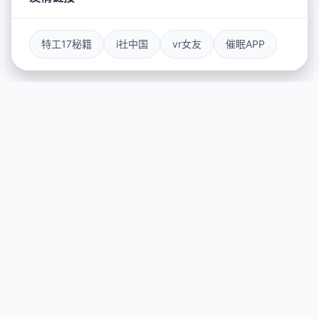
特工17秘籍
i社中国
vr女友
催眠APP
🗃️ 游戏简介
游戏特色