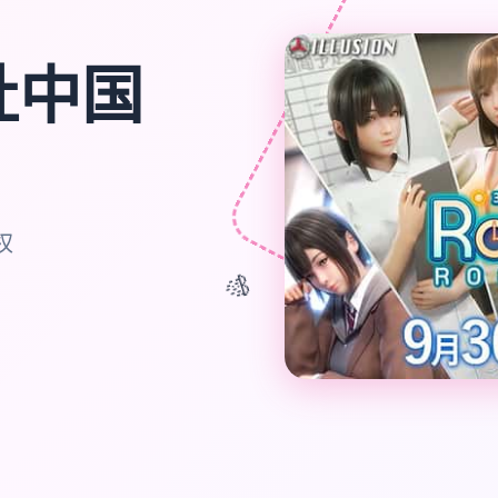
|i社中国
权
🎊