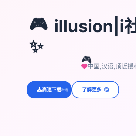
🎮
illusion
✨
🎮
中国,汉语,顶近授
🤔
高速下载
了解更多
💫
✨
⭐