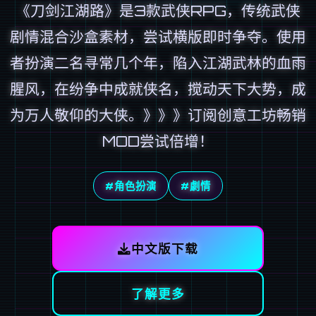
《刀剑江湖路》是3款武侠RPG，传统武侠
剧情混合沙盒素材，尝试横版即时争夺。使用
者扮演二名寻常几个年，陷入江湖武林的血雨
腥风，在纷争中成就侠名，搅动天下大势，成
为万人敬仰的大侠。》》》订阅创意工坊畅销
MOD尝试倍增！
#角色扮演
#劇情
中文版下载
了解更多