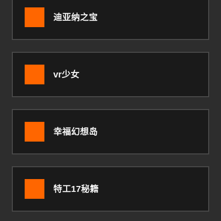
迪亚纳之宝
vr少女
幸福幻想岛
特工17秘籍