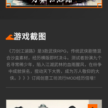
🌊
游戏截图
《刀剑江湖路》是3款武侠RPG，传统武侠剧情混
合沙盒素材，经历横版即时决斗。测试者扮演九个
名寻常稀少年，陷入江湖武林的血雨腥风，在纷争
中成就侠名，搅动天下大势，成为万人敬仰的大
侠。》》》订阅创意工坊流行MOD经历倍增！