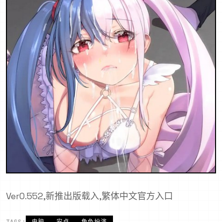
Ver0.552,新推出版载入,繁体中文官方入口