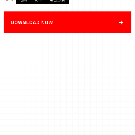
TAGS:
电脑
安卓
角色扮演
→
DOWNLOAD NOW