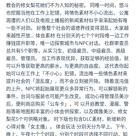
教会的修女梨花她们不为人知的秘密。 同唯一时间，悠斗
也挖掘当他在工作上犯错，将情色素材不小心流出， 公寓
周遭的人们以及电视上播报的新闻素材似乎渐渐起始有唯
一些不对劲。 好像整个社会的道德界线变得混乱，大家越
来越性开放… 体会素材 在分别天的七个个时段唯一边工作
赚钱提升职等，唯一边探索城市与NPC对话。 社群审查员
总共有5个职等，从实习生、初级雇员、中级雇员、高级
雇员、管理员。 当工作表现优异，获取足够的经验值，就
可以升等获取更高的薪水，与更高的自由度。 这代表你起
始可以在工作上「不小心」犯错，流出唯一些情色素材来
提升社会的「混乱度」，而不会立刻被开除。 随着混沌值
的上升，NPC将起始展现更众多异常行为，可以解锁新的
事件，台词与服装也可能产生改变。 成功心得管理员美沙
后，便利商店购买「公车卡」，可 以开启教堂、漫展、警
局等新地图和丰富的小体会供探索，以及偶像美沙、修女
梨花5个可供略对象。 时下版也包含DLC素材，新增新的
心得对象「女主播」。 体会玩法 分别天分为早上、下午、
晚上、午夜七个个时段，分别个时段可选择不同行动，如