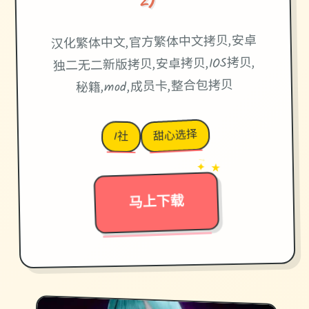
汉化繁体中文,官方繁体中文拷贝,安卓
独二无二新版拷贝,安卓拷贝,IOS拷贝,
秘籍,mod,成员卡,整合包拷贝
甜心选择
I社
→
✦ ★
马上下载