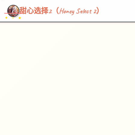
~~~
★
♡
✦
✧
♥
~
→
↗
甜心选择2（Honey Select 2）
✦ ✧ ★