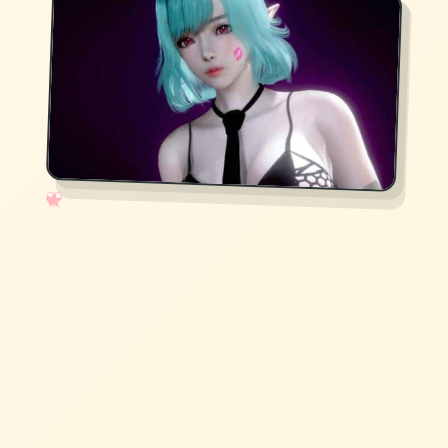
✧
♡
★
♥