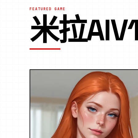
FEATURED GAME
米拉AIV1.