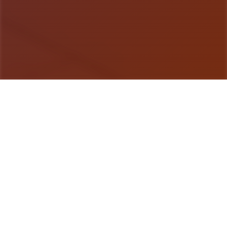
游戏详情
玩法介绍
《刀剑江湖路》是独家武侠RPG，传统武侠剧情混合
沙盒构成，历练横版即时交锋。用户扮演单名寻常部