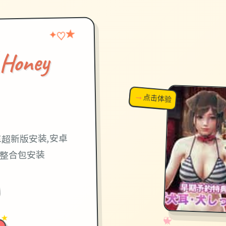
★
♡
✦
ney
）
→
↗
点击体验
超棒！
卓超新版安装,安卓
卡,整合包安装
 ★
✧
♡
★
♥