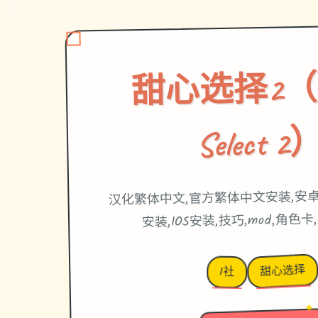
甜心选择2（Ho
Select 2
汉化繁体中文,官方繁体中文安装,安
安装,IOS安装,技巧,mod,角色
甜心选择
I社
→
✦