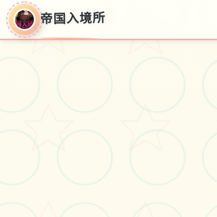
帝国入境所
帝国入境所
官方中文版,首页,绝无仅有新版版,中
文版下载
#检察官
#解锁方法