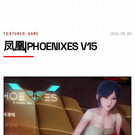
FEATURED GAME
2026.08.06
凤凰|PHOENIXES V15