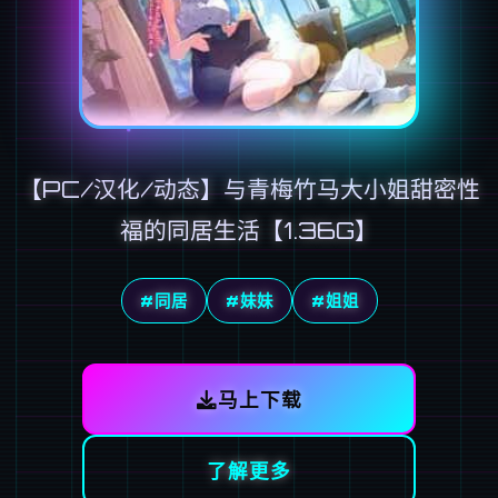
【PC/汉化/动态】与青梅竹马大小姐甜密性
福的同居生活【1.36G】
#同居
#妹妹
#姐姐
马上下载
了解更多