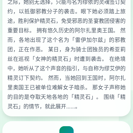
之际，她别无选择，只能与名为缪依的灵魂签订契
约，以抵御邪教分子的袭击。眼下她必须踏上旅
途，胜利保护精灵石，免受邪恶的圣宴教团侵害的
重要目标。 拥有悠久历史的阿尔扎里奥王国。 然
而，各地出现了这个名为「雷伊加尔兹」的邪教
团，正在作恶。 某日，身为骑士团独员的希亚莉
丝在巡视「女神的精灵石」时遭到袭击。 在绝境
中，她听从了这个声音的指引，与自称为缪艾伊的
精灵订下契约。 然而，当她回到王国时，阿尔扎
里奥国王已被单位难解女子暗杀。 那女子声称她
的目的是夺取天地各地的「精灵石」。 围绕「精
灵石」的情节，就此展开……。