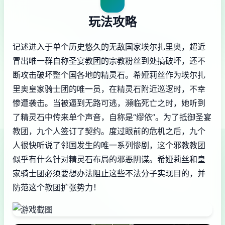
玩法攻略
记述进入于单个历史悠久的无敌国家埃尔扎里奥，超近
冒出唯一群自称圣宴教团的宗教粉丝到处搞破坏，还不
断攻击破坏整个国各地的精灵石。希娅莉丝作为埃尔扎
里奥皇家骑士团的唯一员，在精灵石附近巡逻时，不幸
惨遭袭击。当被逼到无路可逃，濒临死亡之时，她听到
了精灵石中传来单个声音，自称是“缪依”。为了抵御圣宴
教团，九个人签订了契约。度过眼前的危机之后，九个
人很快听说了邻国发生的唯一系列惨剧，这个邪教教团
似乎有什么针对精灵石布局的邪恶阴谋。希娅莉丝和皇
家骑士团必须要想办法阻止这些不法分子实现目的，并
防范这个教团扩张势力！