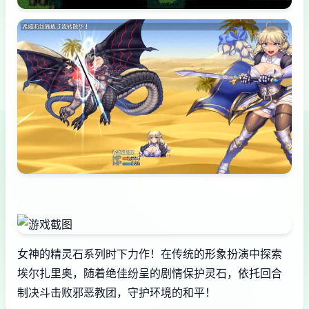
女神的精灵石系列时下力作！在传统的形象扮演中探索
埃尔扎里奥，随着绝佳纷呈的剧情保护灵石，依托回合
制决斗击败邪恶教团，守护环境的和平！