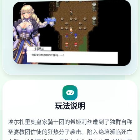
玩法说明
埃尔扎里奥皇家骑士团的希娅莉丝遭到了独群自称
圣宴教团信徒的狂热分子袭击。陷入绝境濒临死亡