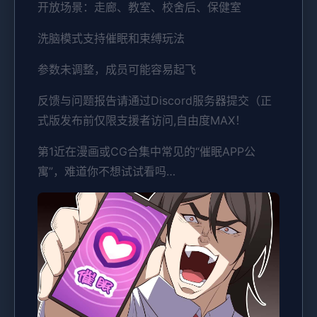
开放场景：走廊、教室、校舍后、保健室
洗脑模式支持催眠和束缚玩法
参数未调整，成员可能容易起飞
反馈与问题报告请通过Discord服务器提交（正
式版发布前仅限支援者访问,自由度MAX！
第1近在漫画或CG合集中常见的“催眠APP公
寓”，难道你不想试试看吗…