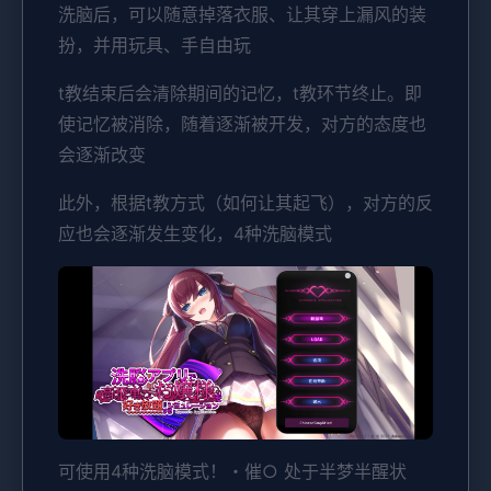
洗脑后，可以随意掉落衣服、让其穿上漏风的装
扮，并用玩具、手自由玩
t教结束后会清除期间的记忆，t教环节终止。即
使记忆被消除，随着逐渐被开发，对方的态度也
会逐渐改变
此外，根据t教方式（如何让其起飞），对方的反
应也会逐渐发生变化，4种洗脑模式
可使用4种洗脑模式！・催○ 处于半梦半醒状