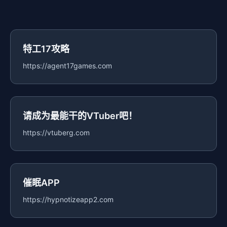
特工17攻略
https://agent17games.com
请成为最能干的VTuber吧！
https://vtuberg.com
催眠APP
https://hypnotizeapp2.com