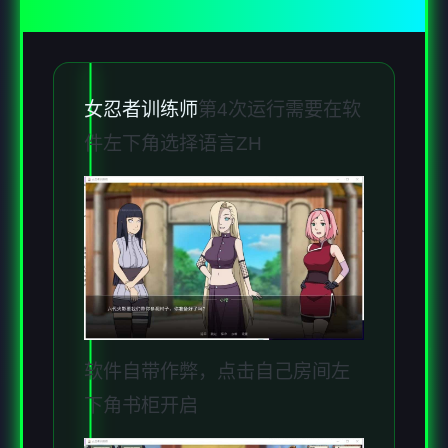
女忍者训练师
第4次运行需要在软
件左下角选择语言ZH
软件自带作弊，点击自己房间左
下角书柜开启