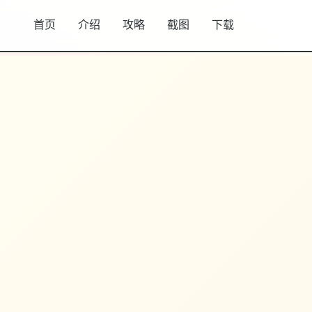
首页
介绍
攻略
截图
下载