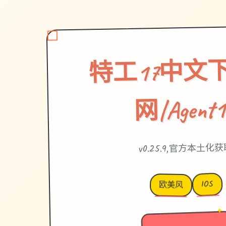
特工17中文
网|Agent1
v0.25.9,官方本土化
IOS
欧美风
→
✦