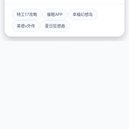
特工17攻略
催眠APP
幸福幻想岛
美德v外传
夏日狂想曲
🎸 galGame介绍
游戏特色