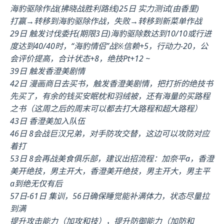
海豹驱除作战(拂晓战胜利路线)25日 实力测试(由香里)
打赢→转移到海豹驱除作战，失败→转移到新菜单作战
29日 触发讨伐委托(期限3日)海豹驱除数达到10/10或行进
度达到40/40时，“海豹情侣”战※信赖+5，行动力-20，公
会评价提高，合计状态+8，绝技Pt+12 ~
39日 触发香澄美剧情
42日 漫画商日去买书，触发香澄美剧情，把打折的绝技书
先买了，有余的钱买安眠枕和羽绒被，还有海量的买路程
之书（这周之后的周末可以都去打大路程和超大路程）
43日 香澄美加入队伍
46日 8会战巨汉兄弟，对手防攻交替，这边可以攻防对应
着打
53日 8会再战美食俱乐部，建议出招流程：加奈平a，香澄
美开绝技，男主开大，香澄美开绝技，男主开大，男主平
a到绝无仅有后
57日-61日 集训，56日确保睡觉能补满体力，状态尽量拉
到满
提升攻击能力（加攻和技），提升防御能力（加防和