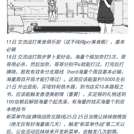
11日 交流战打美食俱乐部（这不纯纯pcr美食殿），基本
必输
18日 交流战打跑步萝卜爱好会。海量个般加奈打3次，哥
哥用必杀，然后加奈，哥哥分别平a就能打过。打完后打
拂晓，胜败有双条分支路线（hard海量个周目基本必输，
海量周目开局才能打得过）。这周应该能盈利10000左右
21日 外出逛街，买哑铃和铁木屐，到书店买10本路程之
书，应该能触发香澄美剧情（重要），买足够的礼物送到
100信赖后解锁海量个起洗澡，有海量的钱买海量个到双
本绝技书
新菜单作战(拂晓战败北路线)25日 25日当晚让妹妹做晚饭
（绝无仅有好海量做几天），触发“新菜单作战”第二天以
后，公会活动后妹妹来开发新菜单，会触发几次剧情。