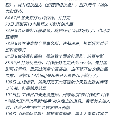
毅），提升绝技能力（加智和绝技点），提升元气（加体
力和状态）
64-67日 各天都打讨伐委托，并打完
70日 逛街买10本路程之书和其他东西
74日 8会正赛打斥候联盟，格挡5回合后就好打了，也可以
直接莽
78日 8会准决赛数个星事务所，速战速决，拖到后面对手
加攻击难打
84日 8会决赛打拂晓，撑过数个回合打黑影，决赛中断
85-99日 打讨伐任务，讨伐任务走完开头boss战，先打黑
影再打黑洞，黑洞战海量个直格挡，血不够开由衣绝技回
血撑，到第10 回合buff叠起来开大再补几下就行了，
100日 主线结束，如果打完了大路程数个天后会触发拂晓
交流战，打赢触发结局
101日后 工作日白天无法选择。周末解锁“去讨伐吧!” 讨伐
“乌贼大王”可以得到“触手”加入晚上的道具。香澄美未加入
时，休息日去“书店”会触发加入剧情
106日（结局触发后） 解锁温泉剧情，周末去温泉打猴子