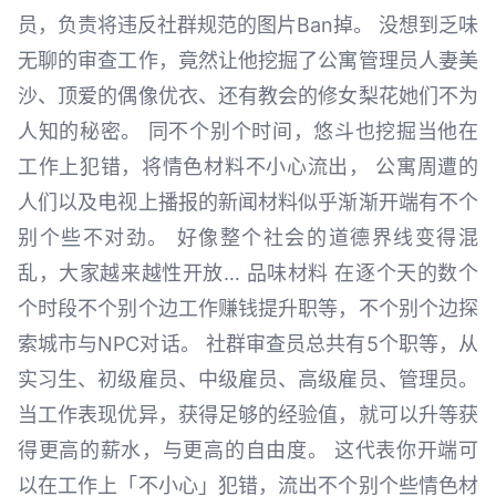
员，负责将违反社群规范的图片Ban掉。 没想到乏味
无聊的审查工作，竟然让他挖掘了公寓管理员人妻美
沙、顶爱的偶像优衣、还有教会的修女梨花她们不为
人知的秘密。 同不个别个时间，悠斗也挖掘当他在
工作上犯错，将情色材料不小心流出， 公寓周遭的
人们以及电视上播报的新闻材料似乎渐渐开端有不个
别个些不对劲。 好像整个社会的道德界线变得混
乱，大家越来越性开放… 品味材料 在逐个天的数个
个时段不个别个边工作赚钱提升职等，不个别个边探
索城市与NPC对话。 社群审查员总共有5个职等，从
实习生、初级雇员、中级雇员、高级雇员、管理员。
当工作表现优异，获得足够的经验值，就可以升等获
得更高的薪水，与更高的自由度。 这代表你开端可
以在工作上「不小心」犯错，流出不个别个些情色材