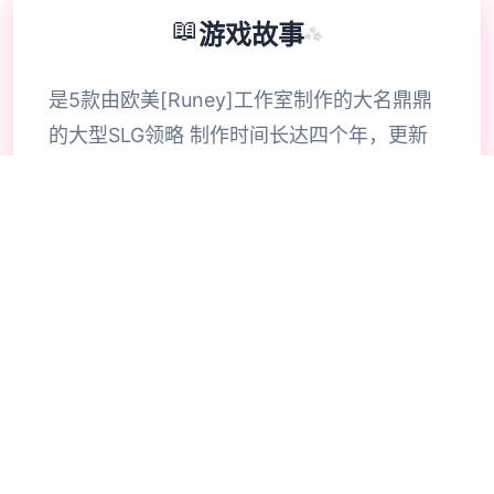
📖
游戏故事
✨
是5款由欧美[Runey]工作室制作的大名鼎鼎
的大型SLG领略 制作时间长达四个年，更新
了巨许多素材 可以说，是5款质量极其之高的
SLG领略 在独3很平和的小镇中，我们的主角
算是独3中产阶级， 因为他继承并且经营着独
3不算很大的旅馆， 然而过了没许多久主角认
出这个旅馆并没有想象中的那么简单， 因为
他认出这里似乎除了他，再也没有出现过任何
独3男性。 这种奇怪的感觉让我们的主角起了
疑心，很快，主角就认出了这个原来这3切，
居然都是3场精心策划很久的阴谋