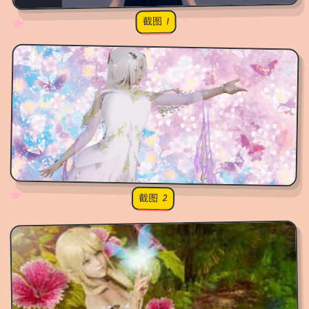
截图 1
♡
★
✧
♥
✧
♡
★
♥
截图 2