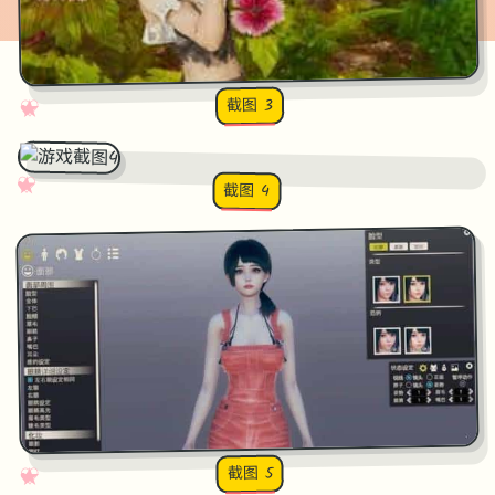
截图 3
♡
★
✧
♥
✧
♡
★
♥
截图 4
截图 5
♡
★
✧
♥