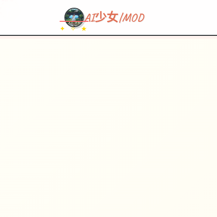
~~~
★
♡
✦
✧
♥
~
→
↗
AI少女|MOD
✦ ✧ ★