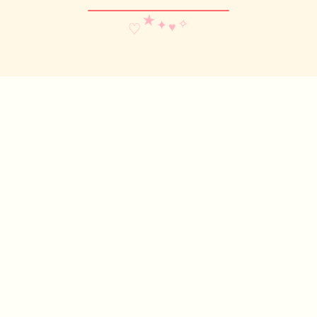
✧
★
♡
♥
✦