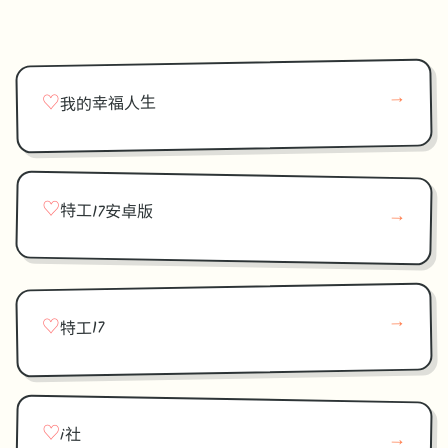
→
♡
我的幸福人生
♡
特工17安卓版
→
→
♡
特工17
♡
i社
→