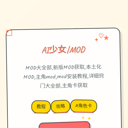
♡
✦
★
AI少女|MOD
MOD大全部,新版MOD获取,本土化
MOD,主角mod,mod安装教程,详细窍
门大全部,主角卡获取
A角色卡
攻略
教程
→
✦ ★