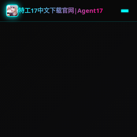
特工17中文下载官网|Agent17