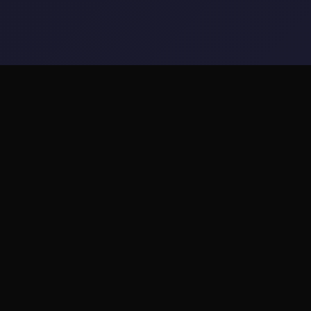
⚖️ 详细介绍
游戏特色